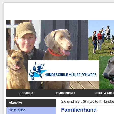
Aktuelles
Hundeschule
Sport & Spa
Neue Kurse
Kurssystem
Agility
Sie sind hier:
Startseite
»
Hundes
Aktuelles
Trainingshalle/-gelände
Gruppentraining
Clickertrainin
Familienhund
Neue Kurse