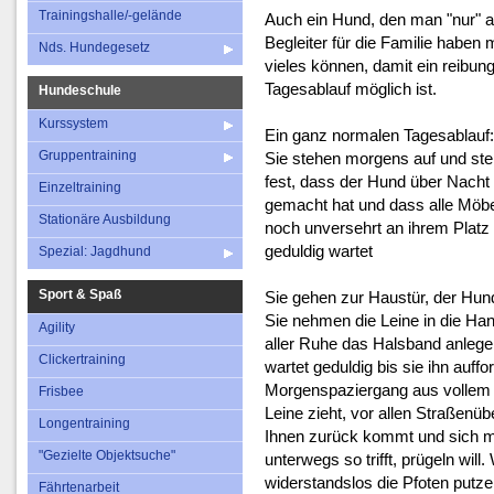
Nds. Hundegesetz
Einzeltraining
Frisbee
Trainingshalle/-gelände
Auch ein Hund, den man "nur" al
Stationäre Ausbildung
Begleiter für die Familie haben
Longentraini
Nds. Hundegesetz
vieles können, damit ein reibun
Spezial: Jagdhund
"Gezielte Objekts
Tagesablauf möglich ist.
Hundeschule
Fährtenarbei
Kurssystem
Ein ganz normalen Tagesablauf:
Gruppentraining
Sie stehen morgens auf und stel
fest, dass der Hund über Nacht 
Einzeltraining
gemacht hat und dass alle Möbe
Stationäre Ausbildung
noch unversehrt an ihrem Platz
geduldig wartet
Spezial: Jagdhund
Sport & Spaß
Sie gehen zur Haustür, der Hund
Sie nehmen die Leine in die Han
Agility
aller Ruhe das Halsband anlege
Clickertraining
wartet geduldig bis sie ihn auff
Morgenspaziergang aus vollem H
Frisbee
Leine zieht, vor allen Straßenüb
Longentraining
Ihnen zurück kommt und sich 
"Gezielte Objektsuche"
unterwegs so trifft, prügeln will
widerstandslos die Pfoten putzen
Fährtenarbeit