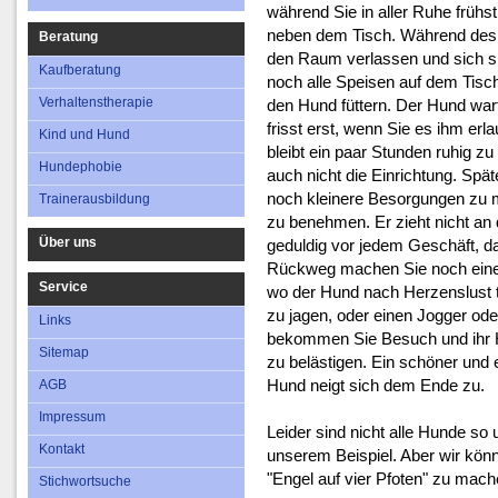
während Sie in aller Ruhe früh
neben dem Tisch. Während des E
Beratung
den Raum verlassen und sich si
Kaufberatung
noch alle Speisen auf dem Tisc
Verhaltenstherapie
den Hund füttern. Der Hund wart
frisst erst, wenn Sie es ihm er
Kind und Hund
bleibt ein paar Stunden ruhig zu 
Hundephobie
auch nicht die Einrichtung. Spä
noch kleinere Besorgungen zu m
Trainerausbildung
zu benehmen. Er zieht nicht an 
Über uns
geduldig vor jedem Geschäft, da
Rückweg machen Sie noch einen
Service
wo der Hund nach Herzenslust t
zu jagen, oder einen Jogger od
Links
bekommen Sie Besuch und ihr H
Sitemap
zu belästigen. Ein schöner und
Hund neigt sich dem Ende zu.
AGB
Impressum
Leider sind nicht alle Hunde so
Kontakt
unserem Beispiel. Aber wir kön
"Engel auf vier Pfoten" zu mach
Stichwortsuche